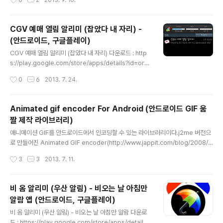
0
2
2013. 9. 16.
일 보안 솔루션입니다. 설치만 해두시면 스미싱(Smishin
g)에 대하여 안전하게 지켜드립니다.- SMS 스미싱 공격
실시간 탐지 및 차단 기능 : SMS 문자열 내에 URL형식이
CGV 예매 열림 알리미 (잡았다 내 자리) -
포함된 경우 해당 URL으로부터 APK파일이 검출되면 자
(안드로이드, 구글플레이)
동 차단. * 스미싱(Smishing) 이란? 문자메시지 피싱(SM
글 내용
S phising, 스미싱)은 문자메시지를 이용한 피싱이다. 신
CGV 예매 열림 알리미 (잡았다 내 자리) 다운로드 : http
뢰할 수 있는 사람 또는 기업이 보낸 것처럼 가장하여 개인
s://play.google.com/store/apps/details?id=org.
비밀정보를 요구한다. 스마트폰이 대중적으로 보급되자 부
azki.cgv 영화 예매하는 분들께 몹시 유용한 알림 기능.영
작성시간
0
6
2013. 7. 24.
각되었다. 또, ..
화 볼 날짜와 영화관만 선택하면 그날 영화 표 예매가 가능
해지는 순간 알려주는 앱입니다.남들보다 일찍 예매해서
좋은 자리 선점하는 것은 보너스!
Animated gif encoder For Android (안드로이드 GIF 움
짤 제작 라이브러리)
글 내용
애니메이션 GIF를 안드로이드에서 인코딩할 수 있는 라이브러리이다.j2me 버전으
로 만들어진 Animated GIF encoder(http://www.jappit.com/blog/2008/1
2/04/j2me-animated-gif-encoder/)가 있길래 내가 살짝 수정해서 android
작성시간
3
3
2013. 7. 11.
에서 돌릴 수 있도록 했음. 다운로드: 레파지토리 : https://github.com/azki/Ani
mated-gif-Encoder-For-Android 사용은 아래처럼. 아래의 image1과 imag
e2는 android.graphics.Bitmap의 인스턴스임. ByteArrayOutputStream b
비 옴 알리미 (우산 알림) - 비오는 날 아침만
os = new ByteArrayOutputStream(); AnimatedGifEncoder encoder =
알람 앱 (안드로이드, 구글플레이)
..
글 내용
비 옴 알리미 (우산 알림) - 비오는 날 아침만 알람 다운로
드 : https://play.google.com/store/apps/details?i