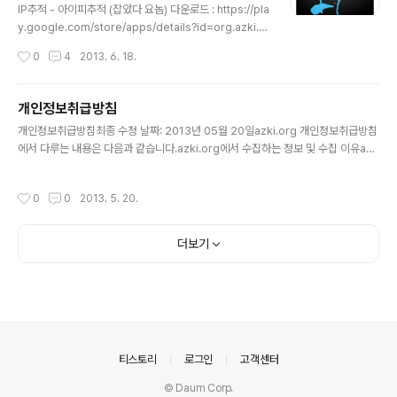
p-signing.htmlhttp://developer.android.com/too
IP추적 - 아이피추적 (잡았다 요놈) 다운로드 : https://pla
ls/help/z..
y.google.com/store/apps/details?id=org.azki.ip
location 국내(한국, Korea)용 IP 추적 앱입니다. IP 추적
작성시간
0
4
2013. 6. 18.
후 해당 접속 위치를 지도로 나타내줍니다. IP Location
데이타베이스에 없는 경우 whois 검색 결과를 보여줍니다
(해외IP 경우 등).
개인정보취급방침
글 내용
개인정보취급방침최종 수정 날짜: 2013년 05월 20일azki.org 개인정보취급방침
에서 다루는 내용은 다음과 같습니다.azki.org에서 수집하는 정보 및 수집 이유azk
i.org에서 정보를 사용하는 방식azki.org에서 제공하는 선택 사항(정보에 대한 액
세스 및 업데이트 방법 포함)azki.org은 사용자의 개인정보를 중요하게 여깁니다.
작성시간
0
0
2013. 5. 20.
따라서 azki.org을 처음 사용하는 사용자든 오랫동안 사용한 사용자든, 시간을 내어
azki.org의 관행을 살펴보고 질문이 있는 경우 azki.org에 문의하시기 바랍니다.a
zki.org에서 수집하는 정보azki.org은 모든 사용자에게 더 나은 서비스를 제공하
더보기
기 위해 사용자의 언어 같은 기본적인 정보부터 사용자가 가장 유용하다고 생각할 광
고 또는 사용자가 ..
의안내
티스토리
로그인
고객센터
© Daum Corp.