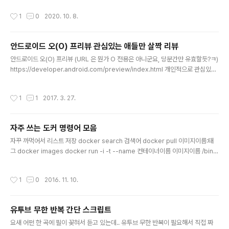
을 서술한다. 지난번 책 `클린 코드`가 코딩의 달인이 되는
작성시간
1
0
2020. 10. 8.
데 도움이 되었다면, `클린 코더`는 장인(프로)이 되는데
도움이 되는 그런 책. 저자가 1969년 시간제 프로그래머
로 취업 후 저지른 잘못한 일(범죄의 사건일지)들, 초년생
안드로이드 오(O) 프리뷰 관심있는 애들만 살짝 리뷰
때 했던 실수들을 피할 수 있도록 만들어주는 안내서. 1장
글 내용
프로의 마음가짐 프로의 마음가짐(프로페셔널리즘)은 명예
안드로이드 오(O) 프리뷰 (URL 은 뭔가 O 전용은 아니군요, 당분간만 유효할듯?ㅋ)
와 긍지의 상징이기도 하지만, 책임과 의무를 나타낸다. 프
https://developer.android.com/preview/index.html 개인적으로 관심있는
로가 아닌 사람이 잘못을 저지르면 회사가 뒤치다꺼리를
애들만 정리.. ㅎ - 노티피케이션 그룹이라는 개념이 생겨서 꼭 하나 이상 만들도록
한다. 하지만 프로가 실수하면, 스스로 뒷감당을 해야 한다.
강제. (누가만 해도 그런 게 있긴하던데, 반응이 좋아서?인지 좀 더 명확하게 강제해
작성시간
1
1
2017. 3. 27.
프로페셔널리즘은 책..
버리는군요) https://developer.android.com/preview/features/notificati
on-channels.html - 리소스에 폰트 추가 (간단하게 android:fontFamily="@fo
nt/lobster") https://developer.android.com/preview/features/workin
자주 쓰는 도커 명령어 모음
g-wit..
글 내용
자꾸 까먹어서 리스트 저장 docker search 검색어 docker pull 이미지이름:태
그 docker images docker run -i -t --name 컨테이너이름 이미지이름 /bin/
bash docker ps -a docker start 컨테이너이름 docker restart 컨테이너이
름 docker attach 컨테이너이름 docker exec 컨테이너이름 명령 매개변수 do
작성시간
1
0
2016. 11. 10.
cker stop 컨테이너이름 docker rm 컨테이너이름 docker rmi 이미지이름:태
그 또 자주 쓰는 거 생기면 추가 예정..
유투브 무한 반복 간단 스크립트
글 내용
요새 어떤 한 곡에 필이 꽂혀서 듣고 있는데.. 유투브 무한 반복이 필요해서 직접 짜