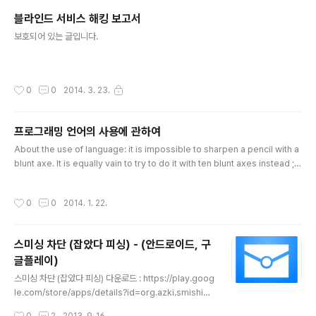
n Android library that all..
블라인드 서비스 해킹 보고서
글 내용
보호되어 있는 글입니다.
작성시간
0
0
2014. 3. 23.
프로그래밍 언어의 사용에 관하여
글 내용
About the use of language: it is impossible to sharpen a pencil with a
blunt axe. It is equally vain to try to do it with ten blunt axes instead ;
프로그래밍 언어의 사용에 관하여: 무딘 도끼를 가지고 연필을 깎는 일은 불가능하
다. 무딘 도끼 10개를 가지고 시도한다고 해도 결과는 마찬가지다. - E. W. Dijkstra
작성시간
0
0
2014. 1. 22.
스미싱 차단 (잡았다 피싱) - (안드로이드, 구
글플레이)
글 내용
스미싱 차단 (잡았다 피싱) 다운로드 : https://play.goog
le.com/store/apps/details?id=org.azki.smishing
스미싱 차단(SMS Smising Block)은 쉽고 간편한 모바
작성시간