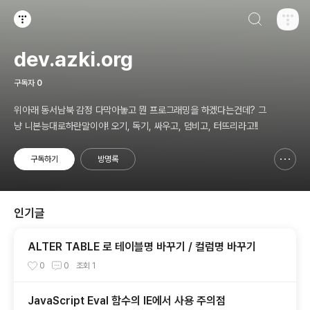
검색하기
티스토리
dev.azki.org
구독자
0
위아래 동서남북 감정 다막아놓고 뭔 프로그래밍을 하겠다는건데? 그
냥 니본능대로하란말이야! 오기, 독기, 싸우고, 덤비고, 터뜨리라고!!
구독하기
방명록
신고하기 레이어
열기
인기글
ALTER TABLE 로 테이블명 바꾸기 / 컬럼명 바꾸기
0
0
조회
1
JavaScript Eval 함수의 IE에서 사용 주의점