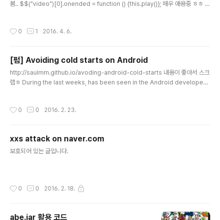
봄.. $$("video")[0].onended = function () {this.play()}; 매우 애용중 ㅎㅎ p
s. 람다식으로도 짜봄(v=>v.onended=()=>v.play())($$("video")[0])
작성시간
0
1
2016. 4. 6.
[펌] Avoiding cold starts on Android
글 내용
http://saulmm.github.io/avoding-android-cold-starts 내용이 좋아서 스크
랩ㅎ During the last weeks, has been seen in the Android developer
community some movement regarding the cold starts, splash scree
ns or launch screens on Android. In this post, I'd like to make clear m
작성시간
0
0
2016. 2. 23.
y opinion of whether they are necessary or not, how to use them and
how to go beyond in order to offer the best user experience ofonbo
ard..
xxs attack on naver.com
글 내용
보호되어 있는 글입니다.
작성시간
0
0
2016. 2. 18.
abe.jar 활용 코드