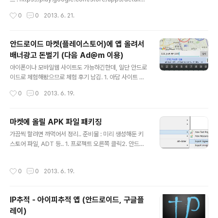
d=org.azki.rainalert 기상청 날씨 예보를 통해, 비오는
작성시간
0
0
2013. 6. 21.
날 아침에만 알려드려요. 우산 챙기세요~ 참고: 비가 오지
않는 날은 조용합니다.아침에 알림이 안 울렸으면 걱정마
세요.알람이 울린 날만, 우산을 챙기세요.
안드로이드 마켓(플레이스토어)에 앱 올려서
배너광고 돈벌기 (다음 Ad@m 이용)
글 내용
아이폰이나 모바일웹 사이트도 가능하긴한데, 일단 안드로
이드로 체험해봤으므로 체험 후기 남김. 1. 아담 사이트 접
속. 후 가입(다음아이디 아님 새로 가입해야함).http://mo
작성시간
0
0
2013. 6. 19.
bile.biz.daum.net 2. 상단 사이트/앱등록에 가서 오른
쪽에 "새 사이트.앱 등록" 누름.등록하고 나면 광고 삽입C
ode 라고 하는 것에서 Client ID 값을 볼 수 있음. 그걸 갖
마켓에 올릴 APK 파일 패키징
다 써야함. 3. SDK 받음.압축 풀어보면 lib 폴더안에 Ada
글 내용
가끔씩 할려면 까먹어서 정리.. 준비물 : 미리 생성해둔 키
mPublisherSDK-2.2.0.0.jar 이런게 있는데 이것만 갖
스토어 파일, ADT 등.. 1. 프로젝트 오른쪽 클릭2. 안드로
다 쓰면 됨. 4. 내 안드로이드 프로젝트의 libs 폴더에 그 ja
이드 툴즈 - 익스포트 사이니드 어플 패키지 3. 키스토어
r 파일을 넣음. 5. 매니페스트에 아래 권한 추가. 6. 매니페
파일 넣고, 암호 넣고 Next.4. Alias 선택 후 한번 더 암호
스트에서 광고넣을 activity 속성에 아래 추가.android:c
작성시간
0
0
2013. 6. 19.
넣고 Next.5. APK 파일 어디로 저장할지 넣고 Finish.6.
o..
해당 위치 가서 커맨드로> zipalign -v 4 appname.ap
k appname_aligned.apk 7. 스토어 dev콜솔에서 alig
IP추적 - 아이피추적 앱 (안드로이드, 구글플
n된 파일 올리면 끗. 정확한 내용은 아래 링크들 참고. htt
레이)
p://developer.android.com/tools/publishing/ap
글 내용