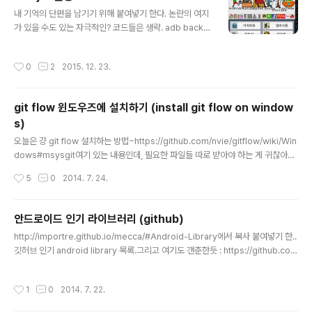
글 내용
내 기억의 단편을 남기기 위해 붙여넣기 한다. 논란의 여지
가 있을 수도 있는 자극적인? 코드들은 생략. adb backu
p -f s.ab -noapk com.manababa.BeggarKingjav
a -jar abe.jar unpack s.ab s.tartar -tf s.tar > s.list
작성시간
0
2
2015. 12. 23.
tar -xvf s.tar##########################
##cat s.list | pax -wd > d.tarjava -jar abe.jar pac
k d.tar d.abadb restore d.ab (위에 건 구버전.. 검색
git flow 윈도우즈에 설치하기 (install git flow on window
해서 신 버전 받아야 잘 됨) https://sourceforge.net/p
s)
rojects/adbextractor/ ps. 이런 글엔 항상 그랬듯이,
글 내용
뻔한 질문들은 안받습니다.
오늘은 걍 git flow 설치하는 방법~https://github.com/nvie/gitflow/wiki/Win
dows#msysgit여기 있는 내용인데, 필요한 파일들 따로 받아야 하는 게 귀찮아서
걍 올림... 깃플로우에 대해 궁금한 한국분은 http://danielkummer.github.io/git
작성시간
5
0
2014. 7. 24.
-flow-cheatsheet/index.ko_KR.html 참고하세용 1. 일단 msysgit 설치되어
있어야 함.http://msysgit.github.io/ 2. msysgit 설치된 폴더 안의 bin 폴더안에
아래 첨부한 3개 파일을 넣는다.나의 경우 libiconv2.dll 파일은 이미 있었음.참고
안드로이드 인기 라이브러리 (github)
로 나의 경우 해당 폴더는 "C:\Program Files (x86)\Git\bin" 이였음. 3. ..
글 내용
http://importre.github.io/mecca/#Android-Library에서 복사 붙여넣기 한..
깃허브 인기 android library 목록.그리고 여기도 갠춘한듯 : https://github.co
m/JStumpp/awesome-android ActionBarSherlock 5972Action bar im
plementation which uses the native action bar on Android 4.0+ and a
작성시간
1
0
2014. 7. 22.
custom implementation on pre-4.0 through a single API and theme.A
uthorJakeWhartonHomepageLinkLanguageJavaSlidingMenu 5837A