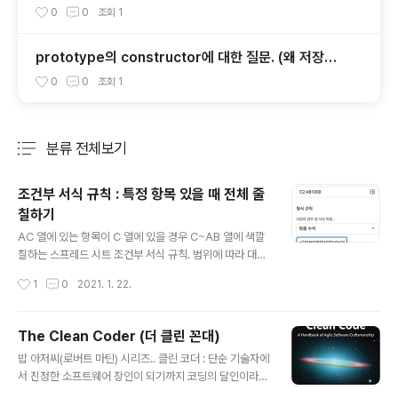
0
0
조회
1
prototype의 constructor에 대한 질문. (왜 저장해
뒀지?)
0
0
조회
1
분류 전체보기
주요 글 목록
조건부 서식 규칙 : 특정 항목 있을 때 전체 줄
칠하기
글 내용
AC 열에 있는 항목이 C 열에 있을 경우 C~AB 열에 색깔
칠하는 스프레드 시트 조건부 서식 규칙. 범위에 따라 대상
열이 움직이지 않도록 `$` 를 붙여주는 게 핵심. 특히 `$C
작성시간
1
0
2021. 1. 22.
2` 부분. =COUNTIF($AC$2:$AC$31,$C2)>0 - 가
끔 필요한데, 잊어버리는 경우가 있어서 적어두기 -
The Clean Coder (더 클린 꼰대)
글 내용
밥 아저씨(로버트 마틴) 시리즈.. 클린 코더 : 단순 기술자에
서 진정한 소프트웨어 장인이 되기까지 코딩의 달인이라도
반드시 프로라 말하기는 힘들다. 이 책은 프로를 향한 여정