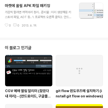
ode 라고 하는 것에서 Client ID 값을 볼 수 있음. 그걸 갖
마켓에 올릴 APK 파일 패키징
다 써야함. 3. SDK 받음.압축 풀어보면 lib 폴더안에 Ada
글 내용
mPublisherSDK-2.2.0.0.jar 이런게 있는데 이것만 갖
가끔씩 할려면 까먹어서 정리.. 준비물 : 미리 생성해둔 키
다 쓰면 됨. 4. 내 안드로이드 프로젝트의 libs 폴더에 그 ja
스토어 파일, ADT 등.. 1. 프로젝트 오른쪽 클릭2. 안드로
r 파일을 넣음. 5. 매니페스트에 아래 권한 추가. 6. 매니페
이드 툴즈 - 익스포트 사이니드 어플 패키지 3. 키스토어
스트에서 광고넣을 activity 속성에 아래 추가.android:c
0
0
2013. 6. 19.
파일 넣고, 암호 넣고 Next.4. Alias 선택 후 한번 더 암호
o..
넣고 Next.5. APK 파일 어디로 저장할지 넣고 Finish.6.
해당 위치 가서 커맨드로> zipalign -v 4 appname.ap
k appname_aligned.apk 7. 스토어 dev콜솔에서 alig
n된 파일 올리면 끗. 정확한 내용은 아래 링크들 참고. htt
이 블로그 인기글
p://developer.android.com/tools/publishing/ap
p-signing.htmlhttp://developer.android.com/too
ls/help/z..
CGV 예매 열림 알리미 (잡았다
git flow 윈도우즈에 설치하기 (i
내 자리) - (안드로이드, 구글플레
nstall git flow on windows)
이)