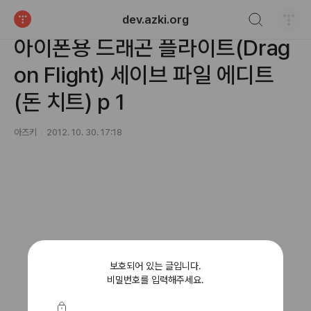
검색하기
dev.azki.org
bring | steal
티스토리
아이폰용 드래곤 플라이트(Drag
on Flight) 세이브 파일 에디트
(돈 치트) p 1
아즈키
2012. 10. 30. 17:18
보호되어 있는 글입니다.
비밀번호를 입력해주세요.