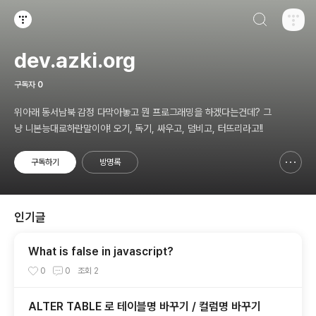
검색하기
티스토리
dev.azki.org
구독자
0
위아래 동서남북 감정 다막아놓고 뭔 프로그래밍을 하겠다는건데? 그
냥 니본능대로하란말이야! 오기, 독기, 싸우고, 덤비고, 터뜨리라고!!
구독하기
방명록
신고하기 레이어
열기
인기글
What is false in javascript?
0
0
조회
2
ALTER TABLE 로 테이블명 바꾸기 / 컬럼명 바꾸기