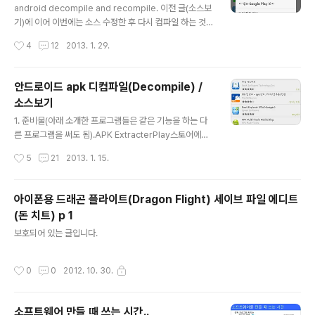
android decompile and recompile. 이전 글(소스보
기)에 이어 이번에는 소스 수정한 후 다시 컴파일 하는 것까
지 해보자.2013/01/15 - [bring/steal] - 안드로이드 a
작성시간
4
12
2013. 1. 29.
pk 디컴파일(Decompile) / 소스보기 1. 준비물JRE이건
알아서 설치.APK Extracter이전 글(소스보기) 참고. 여러
가지 방법이 있음. apk 받을 수만 있으면 됨.APK TOOL
안드로이드 apk 디컴파일(Decompile) /
http://code.google.com/p/android-apktool/ 텍스
소스보기
트 에디터알아서.. 아무거나signapk.jar 및 키파일 안드로
글 내용
이드 full source 안에 있다고 함. 따로 분리되어서 인터넷
1. 준비물(아래 소개한 프로그램들은 같은 기능을 하는 다
에 떠돌아다니니 찾아 받으셔도 됨. 일반적인 경우 키 파일
른 프로그램을 써도 됨).APK ExtracterPlay스토어에서
도 대충 아무거나 생성해서 쓰면 됨. 2...
검색하면 많이 나옴. 반디집http://apps.bandisoft.co
작성시간
5
21
2013. 1. 15.
m/bandizip/ dex2jarhttp://code.google.com/p/d
ex2jar/downloads/list DJ(Java Decompiler) GUI
http://jd.benow.ca/ ~업데이트 추가~ 윈도우용 0.3.6
아이폰용 드래곤 플라이트(Dragon Flight) 세이브 파일 에디트
버전 맥용 0.3.5 버전 2. 방법 2.1 APK 파일을 받자.APK
(돈 치트) p 1
파일 추출기로 받으삼. 참고로 필자는 "MN 앱 관리"라는
글 내용
국산 제품을 사용했음. 그 프로그램에서는 앱을 길게 누르
보호되어 있는 글입니다.
면 뜨는 메뉴에서 "설치파일 보내기" 누르면 컴퓨터로 옮길
수 있었음. 2.2. PC로 옮긴 APK..
작성시간
0
0
2012. 10. 30.
소프트웨어 만들 때 쓰는 시간..