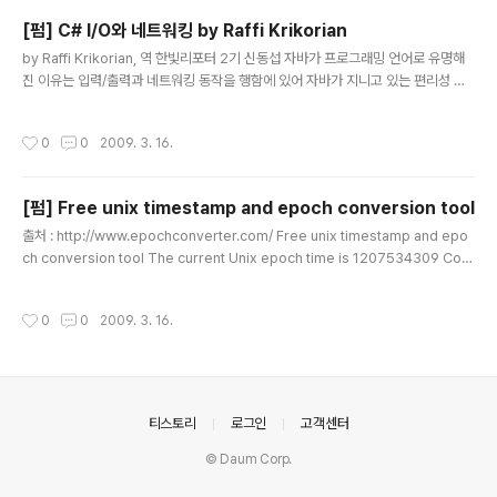
docume..
[펌] C# I/O와 네트워킹 by Raffi Krikorian
글 내용
by Raffi Krikorian, 역 한빛리포터 2기 신동섭 자바가 프로그래밍 언어로 유명해
진 이유는 입력/출력과 네트워킹 동작을 행함에 있어 자바가 지니고 있는 편리성 때
문이다. 자바는 C#과 같은 맥락을 가지고 있으며 복잡함에 대해 신경쓰지 않아도 되
는 라이브러리를 제공한다. 이 시리즈 중 앞의 두 기사에서는 자바 프로그래머가 간
작성시간
0
0
2009. 3. 16.
단한 C# 프로그램을 구축하기 위해 알아야 하는 언어 구조의 다른점을 중점적으로
다루었다. 이번 기사는 이러한 라이브러리들의 공통적 사용패턴을 따라 I/O와 네트
워킹을 다루는 몇몇 C# 네임스페이스에 중점을 두고 작성할 예정이다. 스트림의 이
[펌] Free unix timestamp and epoch conversion tool
해 자바와 C#에서 스트림이란 보통 콘솔로부터 콘솔까지, 파일시스템에서 파일시스
글 내용
템까지, 네트워크에서 네트워크까지 바이트를 읽고 쓰는 것..
출처 : http://www.epochconverter.com/ Free unix timestamp and epo
ch conversion tool The current Unix epoch time is 1207534309 Con
vert epoch to human readable date and vice versa or batch convert
epochs to human dates Mon Day Yr Hr Min Sec / / : : GMT or batch co
작성시간
0
0
2009. 3. 16.
nvert Format: RFC 2822 formatted date Epoch dates for the start and
end of the year/month/day Show start & end of year month day Mon
Day Y..
의안내
티스토리
로그인
고객센터
© Daum Corp.