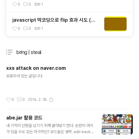
0
0
조회
1
javascript 막코딩으로 flip 효과 시도 (뒤
집는 효과)
0
0
조회
1
bring | steal
분류 전체보기
주요 글 목록
xxs attack on naver.com
글 내용
보호되어 있는 글입니다.
작성시간
0
0
2016. 2. 18.
abe.jar 활용 코드
글 내용
내 기억의 단편을 남기기 위해 붙여넣기 한다. 논란의 여지
가 있을 수도 있는 자극적인? 코드들은 생략. adb backu
p -f s.ab -noapk com.manababa.BeggarKingjav