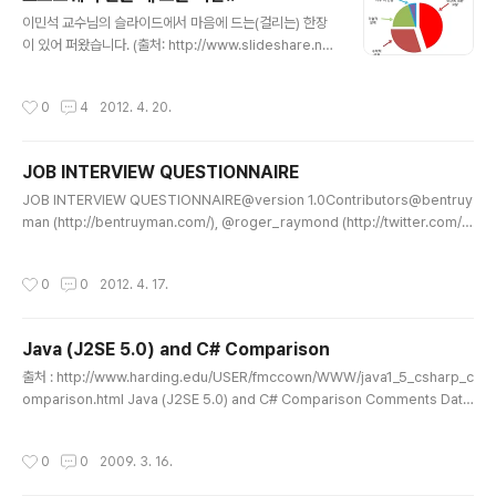
글 내용
이민석 교수님의 슬라이드에서 마음에 드는(걸리는) 한장
이 있어 퍼왔습니다. (출처: http://www.slideshare.ne
t/MinsukLee/yangchungmiddleschoollecture20
120420) 항상 본질은 중요하다. 특히 UI가 들어간 관련된
작성시간
0
4
2012. 4. 20.
프로그램에서는 UX 향상을 위해 항상 많은 고민과 시도를
하게 되는 것 같다. 사랑받는 소프트웨어를 만들고 싶다는
욕구는 작업을 더디게 하지만, 고된 정신노동을 즐길 수 있
JOB INTERVIEW QUESTIONNAIRE
는 원동력이 되는 것 같다. 언젠간 정말 많은 사랑을 받는
글 내용
그런 소프트웨어를 만들고 싶다. 왠지 사랑 결핍 증후군 같
JOB INTERVIEW QUESTIONNAIRE@version 1.0Contributors@bentruy
지만, 이 분야에 뛰어든 나의 작은 꿈이다. 그러기 위해 저
man (http://bentruyman.com/), @roger_raymond (http://twitter.com/ia
많은 부분을 차지하는 "인간에 대한 고찰"을 항상 잊지말고
nsym), @ajpiano (http://ajpiano.com/), @paul_irish (http://paulirish.co
열심히 해야겠구나~ =_= ~ps. 그..
m/), @SlexAxton (http://alexsexton.com/), @boazsender (http://boaz
작성시간
0
0
2012. 4. 17.
sender.com/), @miketaylr (http://miketaylr.com/), @vladikoff (http://vl
adfilippov.com/), @gf3 (http://gf3.ca/), @jon_neal (http://twitt..
Java (J2SE 5.0) and C# Comparison
글 내용
출처 : http://www.harding.edu/USER/fmccown/WWW/java1_5_csharp_c
omparison.html Java (J2SE 5.0) and C# Comparison Comments Data
Types Constants Enumerations Operators Choices Loops Arrays Fu
nctions Strings Exception Handling Namespaces Classes / Interfaces
작성시간
0
0
2009. 3. 16.
Constructors / Destructors Objects Properties Structs Console I/O Fi
le I/O Java C# Comments // Single line /* Multiple line */ /** Javadoc