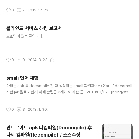
a -jar abe.jar unpack s.ab s.tartar -tf s.tar > s.list
작성시간
0
2
2015. 12. 23.
tar -xvf s.tar##########################
##cat s.list | pax -wd > d.tarjava -jar abe.jar pac
k d.tar d.abadb restore d.ab (위에 건 구버전.. 검색
블라인드 서비스 해킹 보고서
해서 신 버전 받아야 잘 됨) https://sourceforge.net/p
글 내용
rojects/adbextractor/ ps. 이런 글엔 항상 그랬듯이,
보호되어 있는 글입니다.
뻔한 질문들은 안받습니다.
작성시간
0
0
2014. 3. 23.
smali 언어 체험
글 내용
아래는 apk 를 decompile 할 때 생성되는 smali 파일과 dex2jar 로 decompil
e 한 jar 을 비교한거(아래 관련글 2개에 이어 쓴 글). 2013/01/15 - [bring/stea
l] - 안드로이드 apk 디컴파일(Decompile) / 소스보기 2013/01/29 - [bring/st
eal] - 안드로이드 apk 디컴파일(Decompile) 후 다시 컴파일(Recompile) / 소
작성시간
0
3
2013. 1. 30.
스수정 compile 전 원본 source: protected void onCreate(Bundle saved
InstanceState) {super.onCreate(savedInstanceState);setContentVie
w(R.layout.activity_main);TextView tv = (..
안드로이드 apk 디컴파일(Decompile) 후
다시 컴파일(Recompile) / 소스수정
글 내용