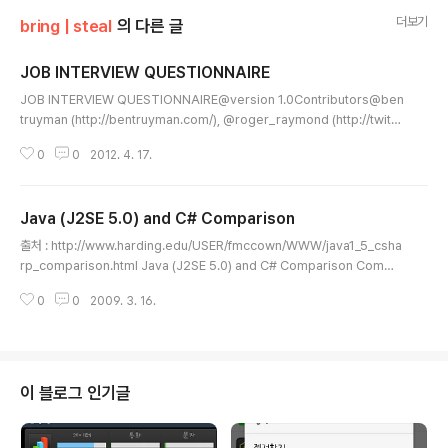
더보기
bring | steal
의 다른 글
JOB INTERVIEW QUESTIONNAIRE
글 내용
JOB INTERVIEW QUESTIONNAIRE@version 1.0Contributors@ben
truyman (http://bentruyman.com/), @roger_raymond (http://twitte
r.com/iansym), @ajpiano (http://ajpiano.com/), @paul_irish (http://
0
0
2012. 4. 17.
paulirish.com/), @SlexAxton (http://alexsexton.com/), @boazsen
der (http://boazsender.com/), @miketaylr (http://miketaylr.com/),
@vladikoff (http://vladfilippov.com/), @gf3 (http://gf3.ca/), @jon_n
Java (J2SE 5.0) and C# Comparison
eal (http://twitt..
글 내용
출처 : http://www.harding.edu/USER/fmccown/WWW/java1_5_csha
rp_comparison.html Java (J2SE 5.0) and C# Comparison Comme
nts Data Types Constants Enumerations Operators Choices Loo
0
0
2009. 3. 16.
ps Arrays Functions Strings Exception Handling Namespaces Cla
sses / Interfaces Constructors / Destructors Objects Properties
Structs Console I/O File I/O Java C# Comments // Single line /* M
ultiple line */ /** Javadoc docume..
이 블로그 인기글