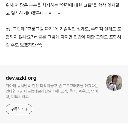
위해 저 많은 부분을 차지하는 "인간에 대한 고찰"을 항상 잊지말
고 열심히 해야겠구나~ =_= ~
ps. 그런데 "프로그램 짜기"에 기술적인 설계도, 수학적 설계도 포
함되지 않나요?ㅎ 물론 그렇게 따지면 인간에 대한 고찰도 포함시
킬 수도 있겠지만 ^^;
로그 정보
dev.azki.org
위아래 동서남북 감정 다막아놓고 뭔 프로그래밍을 하겠다는
건데? 그냥 니본능대로하란말이야! 오기, 독기, 싸우고, 덤비
고, 터뜨리라고!!
구독하기