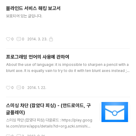
n Android library that all..
블라인드 서비스 해킹 보고서
글 내용
보호되어 있는 글입니다.
작성시간
0
0
2014. 3. 23.
프로그래밍 언어의 사용에 관하여
글 내용
About the use of language: it is impossible to sharpen a pencil with a
blunt axe. It is equally vain to try to do it with ten blunt axes instead ;
프로그래밍 언어의 사용에 관하여: 무딘 도끼를 가지고 연필을 깎는 일은 불가능하
다. 무딘 도끼 10개를 가지고 시도한다고 해도 결과는 마찬가지다. - E. W. Dijkstra
작성시간
0
0
2014. 1. 22.
스미싱 차단 (잡았다 피싱) - (안드로이드, 구
글플레이)
글 내용
스미싱 차단 (잡았다 피싱) 다운로드 : https://play.goog
le.com/store/apps/details?id=org.azki.smishing
스미싱 차단(SMS Smising Block)은 쉽고 간편한 모바
작성시간