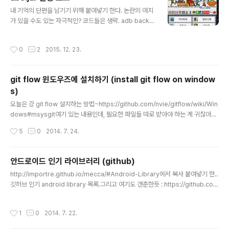
글 내용
내 기억의 단편을 남기기 위해 붙여넣기 한다. 논란의 여지
가 있을 수도 있는 자극적인? 코드들은 생략. adb backu
p -f s.ab -noapk com.manababa.BeggarKingjav
a -jar abe.jar unpack s.ab s.tartar -tf s.tar > s.list
작성시간
0
2
2015. 12. 23.
tar -xvf s.tar##########################
##cat s.list | pax -wd > d.tarjava -jar abe.jar pac
k d.tar d.abadb restore d.ab (위에 건 구버전.. 검색
git flow 윈도우즈에 설치하기 (install git flow on window
해서 신 버전 받아야 잘 됨) https://sourceforge.net/p
s)
rojects/adbextractor/ ps. 이런 글엔 항상 그랬듯이,
글 내용
뻔한 질문들은 안받습니다.
오늘은 걍 git flow 설치하는 방법~https://github.com/nvie/gitflow/wiki/Win
dows#msysgit여기 있는 내용인데, 필요한 파일들 따로 받아야 하는 게 귀찮아서
걍 올림... 깃플로우에 대해 궁금한 한국분은 http://danielkummer.github.io/git
작성시간
5
0
2014. 7. 24.
-flow-cheatsheet/index.ko_KR.html 참고하세용 1. 일단 msysgit 설치되어
있어야 함.http://msysgit.github.io/ 2. msysgit 설치된 폴더 안의 bin 폴더안에
아래 첨부한 3개 파일을 넣는다.나의 경우 libiconv2.dll 파일은 이미 있었음.참고
안드로이드 인기 라이브러리 (github)
로 나의 경우 해당 폴더는 "C:\Program Files (x86)\Git\bin" 이였음. 3. ..
글 내용
http://importre.github.io/mecca/#Android-Library에서 복사 붙여넣기 한..
깃허브 인기 android library 목록.그리고 여기도 갠춘한듯 : https://github.co
m/JStumpp/awesome-android ActionBarSherlock 5972Action bar im
plementation which uses the native action bar on Android 4.0+ and a
작성시간
1
0
2014. 7. 22.
custom implementation on pre-4.0 through a single API and theme.A
uthorJakeWhartonHomepageLinkLanguageJavaSlidingMenu 5837A