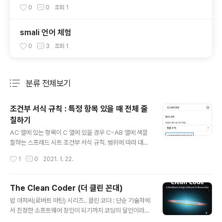
0
0
조회
1
smali 언어 체험
0
3
조회
1
분류 전체보기
주요 글 목록
조건부 서식 규칙 : 특정 항목 있을 때 전체 줄
칠하기
글 내용
AC 열에 있는 항목이 C 열에 있을 경우 C~AB 열에 색깔
칠하는 스프레드 시트 조건부 서식 규칙. 범위에 따라 대상
열이 움직이지 않도록 `$` 를 붙여주는 게 핵심. 특히 `$C
작성시간
1
0
2021. 1. 22.
2` 부분. =COUNTIF($AC$2:$AC$31,$C2)>0 - 가
끔 필요한데, 잊어버리는 경우가 있어서 적어두기 -
The Clean Coder (더 클린 꼰대)
글 내용
밥 아저씨(로버트 마틴) 시리즈.. 클린 코더 : 단순 기술자에
서 진정한 소프트웨어 장인이 되기까지 코딩의 달인이라도
반드시 프로라 말하기는 힘들다. 이 책은 프로를 향한 여정