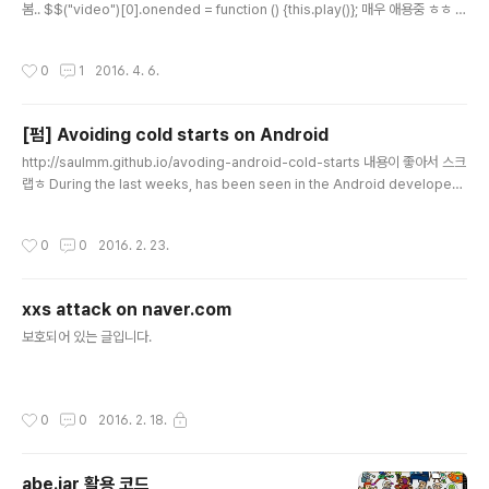
봄.. $$("video")[0].onended = function () {this.play()}; 매우 애용중 ㅎㅎ p
s. 람다식으로도 짜봄(v=>v.onended=()=>v.play())($$("video")[0])
작성시간
0
1
2016. 4. 6.
[펌] Avoiding cold starts on Android
글 내용
http://saulmm.github.io/avoding-android-cold-starts 내용이 좋아서 스크
랩ㅎ During the last weeks, has been seen in the Android developer
community some movement regarding the cold starts, splash scree
ns or launch screens on Android. In this post, I'd like to make clear m
작성시간
0
0
2016. 2. 23.
y opinion of whether they are necessary or not, how to use them and
how to go beyond in order to offer the best user experience ofonbo
ard..
xxs attack on naver.com
글 내용
보호되어 있는 글입니다.
작성시간
0
0
2016. 2. 18.
abe.jar 활용 코드