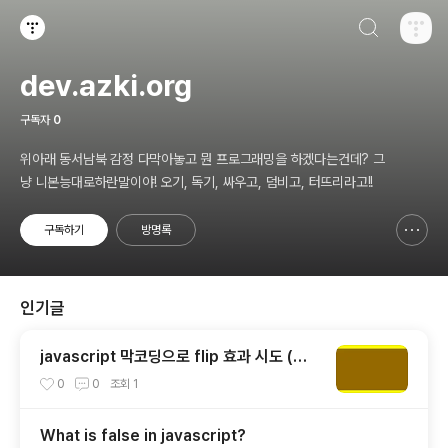
검색하기
티스토리
dev.azki.org
구독자
0
위아래 동서남북 감정 다막아놓고 뭔 프로그래밍을 하겠다는건데? 그
냥 니본능대로하란말이야! 오기, 독기, 싸우고, 덤비고, 터뜨리라고!!
구독하기
방명록
신고하기 레이어
열기
인기글
javascript 막코딩으로 flip 효과 시도 (뒤
집는 효과)
0
0
조회
1
What is false in javascript?