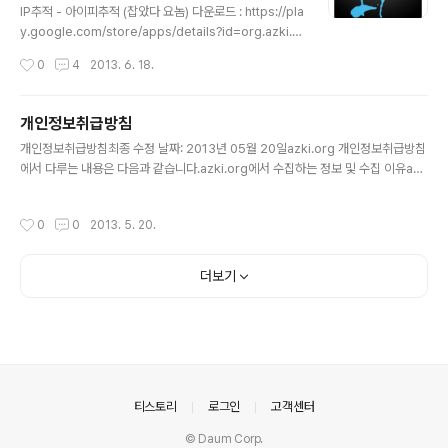
p-signing.htmlhttp://developer.android.com/too
IP추적 - 아이피추적 (잡았다 요놈) 다운로드 : https://pla
ls/help/z..
y.google.com/store/apps/details?id=org.azki.ip
location 국내(한국, Korea)용 IP 추적 앱입니다. IP 추적
작성시간
0
4
2013. 6. 18.
후 해당 접속 위치를 지도로 나타내줍니다. IP Location
데이타베이스에 없는 경우 whois 검색 결과를 보여줍니다
(해외IP 경우 등).
개인정보취급방침
글 내용
개인정보취급방침최종 수정 날짜: 2013년 05월 20일azki.org 개인정보취급방침
에서 다루는 내용은 다음과 같습니다.azki.org에서 수집하는 정보 및 수집 이유azk
i.org에서 정보를 사용하는 방식azki.org에서 제공하는 선택 사항(정보에 대한 액
세스 및 업데이트 방법 포함)azki.org은 사용자의 개인정보를 중요하게 여깁니다.
작성시간
0
0
2013. 5. 20.
따라서 azki.org을 처음 사용하는 사용자든 오랫동안 사용한 사용자든, 시간을 내어
azki.org의 관행을 살펴보고 질문이 있는 경우 azki.org에 문의하시기 바랍니다.a
zki.org에서 수집하는 정보azki.org은 모든 사용자에게 더 나은 서비스를 제공하
더보기
기 위해 사용자의 언어 같은 기본적인 정보부터 사용자가 가장 유용하다고 생각할 광
고 또는 사용자가 ..
의안내
티스토리
로그인
고객센터
© Daum Corp.