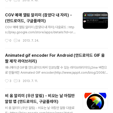
0
2
2013. 9. 16.
일 보안 솔루션입니다. 설치만 해두시면 스미싱(Smishin
g)에 대하여 안전하게 지켜드립니다.- SMS 스미싱 공격
실시간 탐지 및 차단 기능 : SMS 문자열 내에 URL형식이
CGV 예매 열림 알리미 (잡았다 내 자리) -
포함된 경우 해당 URL으로부터 APK파일이 검출되면 자
(안드로이드, 구글플레이)
동 차단. * 스미싱(Smishing) 이란? 문자메시지 피싱(SM
글 내용
S phising, 스미싱)은 문자메시지를 이용한 피싱이다. 신
CGV 예매 열림 알리미 (잡았다 내 자리) 다운로드 : http
뢰할 수 있는 사람 또는 기업이 보낸 것처럼 가장하여 개인
s://play.google.com/store/apps/details?id=org.
비밀정보를 요구한다. 스마트폰이 대중적으로 보급되자 부
azki.cgv 영화 예매하는 분들께 몹시 유용한 알림 기능.영
작성시간
0
6
2013. 7. 24.
각되었다. 또, ..
화 볼 날짜와 영화관만 선택하면 그날 영화 표 예매가 가능
해지는 순간 알려주는 앱입니다.남들보다 일찍 예매해서
좋은 자리 선점하는 것은 보너스!
Animated gif encoder For Android (안드로이드 GIF 움
짤 제작 라이브러리)
글 내용
애니메이션 GIF를 안드로이드에서 인코딩할 수 있는 라이브러리이다.j2me 버전으
로 만들어진 Animated GIF encoder(http://www.jappit.com/blog/2008/1
2/04/j2me-animated-gif-encoder/)가 있길래 내가 살짝 수정해서 android
작성시간
3
3
2013. 7. 11.
에서 돌릴 수 있도록 했음. 다운로드: 레파지토리 : https://github.com/azki/Ani
mated-gif-Encoder-For-Android 사용은 아래처럼. 아래의 image1과 imag
e2는 android.graphics.Bitmap의 인스턴스임. ByteArrayOutputStream b
비 옴 알리미 (우산 알림) - 비오는 날 아침만
os = new ByteArrayOutputStream(); AnimatedGifEncoder encoder =
알람 앱 (안드로이드, 구글플레이)
..
글 내용
비 옴 알리미 (우산 알림) - 비오는 날 아침만 알람 다운로
드 : https://play.google.com/store/apps/details?i