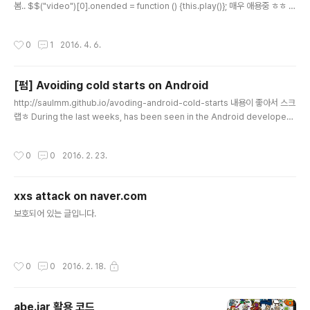
봄.. $$("video")[0].onended = function () {this.play()}; 매우 애용중 ㅎㅎ p
s. 람다식으로도 짜봄(v=>v.onended=()=>v.play())($$("video")[0])
작성시간
0
1
2016. 4. 6.
[펌] Avoiding cold starts on Android
글 내용
http://saulmm.github.io/avoding-android-cold-starts 내용이 좋아서 스크
랩ㅎ During the last weeks, has been seen in the Android developer
community some movement regarding the cold starts, splash scree
ns or launch screens on Android. In this post, I'd like to make clear m
작성시간
0
0
2016. 2. 23.
y opinion of whether they are necessary or not, how to use them and
how to go beyond in order to offer the best user experience ofonbo
ard..
xxs attack on naver.com
글 내용
보호되어 있는 글입니다.
작성시간
0
0
2016. 2. 18.
abe.jar 활용 코드