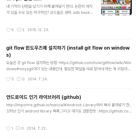
글 내용
내 기억의 단편을 남기기 위해 붙여넣기 한다. 논란의 여지
가 있을 수도 있는 자극적인? 코드들은 생략. adb backu
p -f s.ab -noapk com.manababa.BeggarKingjav
a -jar abe.jar unpack s.ab s.tartar -tf s.tar > s.list
작성시간
0
2
2015. 12. 23.
tar -xvf s.tar##########################
##cat s.list | pax -wd > d.tarjava -jar abe.jar pac
k d.tar d.abadb restore d.ab (위에 건 구버전.. 검색
git flow 윈도우즈에 설치하기 (install git flow on window
해서 신 버전 받아야 잘 됨) https://sourceforge.net/p
s)
rojects/adbextractor/ ps. 이런 글엔 항상 그랬듯이,
글 내용
뻔한 질문들은 안받습니다.
오늘은 걍 git flow 설치하는 방법~https://github.com/nvie/gitflow/wiki/Win
dows#msysgit여기 있는 내용인데, 필요한 파일들 따로 받아야 하는 게 귀찮아서
걍 올림... 깃플로우에 대해 궁금한 한국분은 http://danielkummer.github.io/git
작성시간
5
0
2014. 7. 24.
-flow-cheatsheet/index.ko_KR.html 참고하세용 1. 일단 msysgit 설치되어
있어야 함.http://msysgit.github.io/ 2. msysgit 설치된 폴더 안의 bin 폴더안에
아래 첨부한 3개 파일을 넣는다.나의 경우 libiconv2.dll 파일은 이미 있었음.참고
안드로이드 인기 라이브러리 (github)
로 나의 경우 해당 폴더는 "C:\Program Files (x86)\Git\bin" 이였음. 3. ..
글 내용
http://importre.github.io/mecca/#Android-Library에서 복사 붙여넣기 한..
깃허브 인기 android library 목록.그리고 여기도 갠춘한듯 : https://github.co
m/JStumpp/awesome-android ActionBarSherlock 5972Action bar im
plementation which uses the native action bar on Android 4.0+ and a
작성시간
1
0
2014. 7. 22.
custom implementation on pre-4.0 through a single API and theme.A
uthorJakeWhartonHomepageLinkLanguageJavaSlidingMenu 5837A