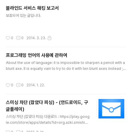
n Android library that all..
블라인드 서비스 해킹 보고서
글 내용
보호되어 있는 글입니다.
작성시간
0
0
2014. 3. 23.
프로그래밍 언어의 사용에 관하여
글 내용
About the use of language: it is impossible to sharpen a pencil with a
blunt axe. It is equally vain to try to do it with ten blunt axes instead ;
프로그래밍 언어의 사용에 관하여: 무딘 도끼를 가지고 연필을 깎는 일은 불가능하
다. 무딘 도끼 10개를 가지고 시도한다고 해도 결과는 마찬가지다. - E. W. Dijkstra
작성시간
0
0
2014. 1. 22.
스미싱 차단 (잡았다 피싱) - (안드로이드, 구
글플레이)
글 내용
스미싱 차단 (잡았다 피싱) 다운로드 : https://play.goog
le.com/store/apps/details?id=org.azki.smishing
스미싱 차단(SMS Smising Block)은 쉽고 간편한 모바
작성시간