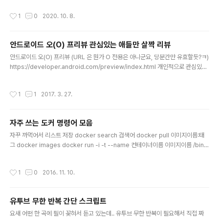
을 서술한다. 지난번 책 `클린 코드`가 코딩의 달인이 되는
작성시간
1
0
2020. 10. 8.
데 도움이 되었다면, `클린 코더`는 장인(프로)이 되는데
도움이 되는 그런 책. 저자가 1969년 시간제 프로그래머
로 취업 후 저지른 잘못한 일(범죄의 사건일지)들, 초년생
안드로이드 오(O) 프리뷰 관심있는 애들만 살짝 리뷰
때 했던 실수들을 피할 수 있도록 만들어주는 안내서. 1장
글 내용
프로의 마음가짐 프로의 마음가짐(프로페셔널리즘)은 명예
안드로이드 오(O) 프리뷰 (URL 은 뭔가 O 전용은 아니군요, 당분간만 유효할듯?ㅋ)
와 긍지의 상징이기도 하지만, 책임과 의무를 나타낸다. 프
https://developer.android.com/preview/index.html 개인적으로 관심있는
로가 아닌 사람이 잘못을 저지르면 회사가 뒤치다꺼리를
애들만 정리.. ㅎ - 노티피케이션 그룹이라는 개념이 생겨서 꼭 하나 이상 만들도록
한다. 하지만 프로가 실수하면, 스스로 뒷감당을 해야 한다.
강제. (누가만 해도 그런 게 있긴하던데, 반응이 좋아서?인지 좀 더 명확하게 강제해
작성시간
1
1
2017. 3. 27.
프로페셔널리즘은 책..
버리는군요) https://developer.android.com/preview/features/notificati
on-channels.html - 리소스에 폰트 추가 (간단하게 android:fontFamily="@fo
nt/lobster") https://developer.android.com/preview/features/workin
자주 쓰는 도커 명령어 모음
g-wit..
글 내용
자꾸 까먹어서 리스트 저장 docker search 검색어 docker pull 이미지이름:태
그 docker images docker run -i -t --name 컨테이너이름 이미지이름 /bin/
bash docker ps -a docker start 컨테이너이름 docker restart 컨테이너이
름 docker attach 컨테이너이름 docker exec 컨테이너이름 명령 매개변수 do
작성시간
1
0
2016. 11. 10.
cker stop 컨테이너이름 docker rm 컨테이너이름 docker rmi 이미지이름:태
그 또 자주 쓰는 거 생기면 추가 예정..
유투브 무한 반복 간단 스크립트
글 내용
요새 어떤 한 곡에 필이 꽂혀서 듣고 있는데.. 유투브 무한 반복이 필요해서 직접 짜