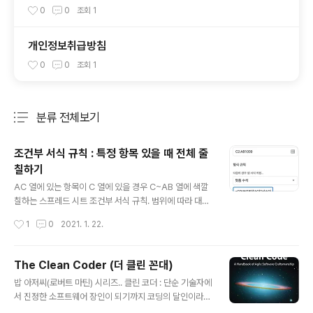
0
0
조회
1
개인정보취급방침
0
0
조회
1
분류 전체보기
주요 글 목록
조건부 서식 규칙 : 특정 항목 있을 때 전체 줄
칠하기
글 내용
AC 열에 있는 항목이 C 열에 있을 경우 C~AB 열에 색깔
칠하는 스프레드 시트 조건부 서식 규칙. 범위에 따라 대상
열이 움직이지 않도록 `$` 를 붙여주는 게 핵심. 특히 `$C
작성시간
1
0
2021. 1. 22.
2` 부분. =COUNTIF($AC$2:$AC$31,$C2)>0 - 가
끔 필요한데, 잊어버리는 경우가 있어서 적어두기 -
The Clean Coder (더 클린 꼰대)
글 내용
밥 아저씨(로버트 마틴) 시리즈.. 클린 코더 : 단순 기술자에
서 진정한 소프트웨어 장인이 되기까지 코딩의 달인이라도
반드시 프로라 말하기는 힘들다. 이 책은 프로를 향한 여정