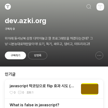
검색하기
티스토리
dev.azki.org
구독자
0
위아래 동서남북 감정 다막아놓고 뭔 프로그래밍을 하겠다는건데? 그
냥 니본능대로하란말이야! 오기, 독기, 싸우고, 덤비고, 터뜨리라고!!
구독하기
방명록
신고하기 레이어
열기
인기글
javascript 막코딩으로 flip 효과 시도 (뒤
집는 효과)
0
0
조회
1
What is false in javascript?