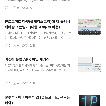
d=org.azki.rainalert 기상청 날씨 예보를 통해, 비오는
작성시간
0
0
2013. 6. 21.
날 아침에만 알려드려요. 우산 챙기세요~ 참고: 비가 오지
않는 날은 조용합니다.아침에 알림이 안 울렸으면 걱정마
세요.알람이 울린 날만, 우산을 챙기세요.
안드로이드 마켓(플레이스토어)에 앱 올려서
배너광고 돈벌기 (다음 Ad@m 이용)
글 내용
아이폰이나 모바일웹 사이트도 가능하긴한데, 일단 안드로
이드로 체험해봤으므로 체험 후기 남김. 1. 아담 사이트 접
속. 후 가입(다음아이디 아님 새로 가입해야함).http://mo
작성시간
0
0
2013. 6. 19.
bile.biz.daum.net 2. 상단 사이트/앱등록에 가서 오른
쪽에 "새 사이트.앱 등록" 누름.등록하고 나면 광고 삽입C
ode 라고 하는 것에서 Client ID 값을 볼 수 있음. 그걸 갖
마켓에 올릴 APK 파일 패키징
다 써야함. 3. SDK 받음.압축 풀어보면 lib 폴더안에 Ada
글 내용
가끔씩 할려면 까먹어서 정리.. 준비물 : 미리 생성해둔 키
mPublisherSDK-2.2.0.0.jar 이런게 있는데 이것만 갖
스토어 파일, ADT 등.. 1. 프로젝트 오른쪽 클릭2. 안드로
다 쓰면 됨. 4. 내 안드로이드 프로젝트의 libs 폴더에 그 ja
이드 툴즈 - 익스포트 사이니드 어플 패키지 3. 키스토어
r 파일을 넣음. 5. 매니페스트에 아래 권한 추가. 6. 매니페
파일 넣고, 암호 넣고 Next.4. Alias 선택 후 한번 더 암호
스트에서 광고넣을 activity 속성에 아래 추가.android:c
작성시간
0
0
2013. 6. 19.
넣고 Next.5. APK 파일 어디로 저장할지 넣고 Finish.6.
o..
해당 위치 가서 커맨드로> zipalign -v 4 appname.ap
k appname_aligned.apk 7. 스토어 dev콜솔에서 alig
IP추적 - 아이피추적 앱 (안드로이드, 구글플
n된 파일 올리면 끗. 정확한 내용은 아래 링크들 참고. htt
레이)
p://developer.android.com/tools/publishing/ap
글 내용