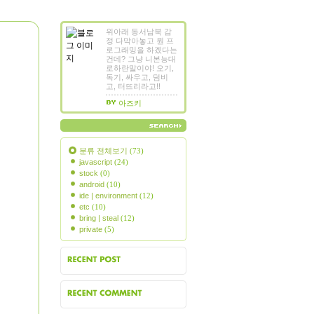
위아래 동서남북 감
정 다막아놓고 뭔 프
로그래밍을 하겠다는
건데? 그냥 니본능대
로하란말이야! 오기,
독기, 싸우고, 덤비
고, 터뜨리라고!!
아즈키
분류 전체보기
(73)
javascript
(24)
stock
(0)
android
(10)
ide | environment
(12)
etc
(10)
bring | steal
(12)
private
(5)
근에 올라온 글