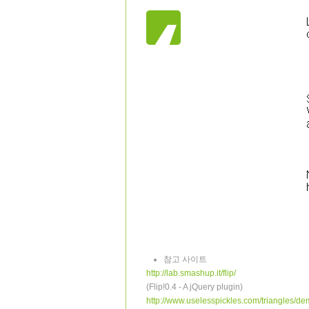
참고 사이트
http://lab.smashup.it/flip/
(Flip!0.4 - A jQuery plugin)
http://www.uselesspickles.com/triangles/de