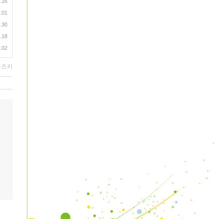
.16
.01
.30
.18
.02
즈키