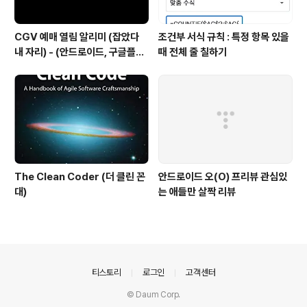
CGV 예매 열림 알리미 (잡았다
조건부 서식 규칙 : 특정 항목 있을
내 자리) - (안드로이드, 구글플레
때 전체 줄 칠하기
이)
The Clean Coder (더 클린 꼰
안드로이드 오(O) 프리뷰 관심있
대)
는 애들만 살짝 리뷰
의안내
티스토리
로그인
고객센터
© Daum Corp.