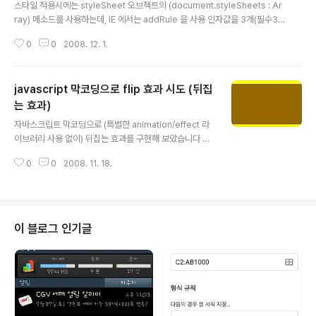
스타일 적용시에는 styleSheet 오브젝트의 (document.styleSheets : Ar
ray) 메소드를 사용하는데, IE 에서는 addRule 을 사용 인자값을 3개(필수3
개)로, 0번 argument에는 선택자('div', 'p' 등..)를 넣고, 1번 argument에는
0
0
2008. 12. 1.
스타일 명령("color:blue", "overflow:hidden" 등..)을 넣는다. 2번 argum
ent에는 0부터 시작하는 pages 컬렉션(document.styleSheets[?].pag
es : Array)에서의 위치할 인수를 넣는다. (-1을 넣으면 제일 뒤에 위치하게 된
javascript 막코딩으로 flip 효과 시도 (뒤집
다.) 반환값은 항상 -1이다. (주의: 오류가 없어도 -1을 반환) FF 에서는 insert
Rule 를 사용 인자값은 2개(필수2개)로, 0번..
는 효과)
글 내용
자바스크립트 막코딩으로 (특별한 animation/effect 라
이브러리 사용 없이) 뒤집는 효과를 구현해 보았습니다 구
현을 위주로 엉망으로 짠 코드라 부끄럽지만, 올리고 봅니
0
0
2008. 11. 18.
다. urlhttp://fliptest.azki.org/proto.html (상수값으
로 효과를 만들어본 첫번째 버전) http://fliptest.azki.or
g/ (몇가지 변수를 적용할 수 있는 두번째 버전) 소개 4각
형과 3각형의 조합으로 접히는 효과를 내보았습니다. 실제
flip 과정중 캡쳐화면입니다. 그리고 element 의 구성은
이 블로그 인기글
3가지로 이루어져 있습니다. 왼쪽 삼각형과 오른쪽 삼각형
이 입체적으로 착각하도록 할 수 있습니다. 삼각형을 만드
는 방법은 참고사이트중 Triangles in Javascript 에 자
세하게 나와있..