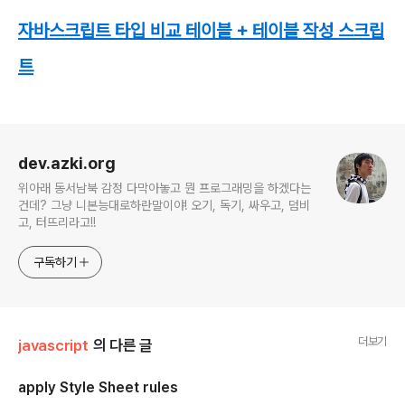
자바스크립트 타입 비교 테이블 + 테이블 작성 스크립
트
로그 정보
dev.azki.org
위아래 동서남북 감정 다막아놓고 뭔 프로그래밍을 하겠다는
건데? 그냥 니본능대로하란말이야! 오기, 독기, 싸우고, 덤비
고, 터뜨리라고!!
구독하기
더보기
javascript
의 다른 글
apply Style Sheet rules
글 내용