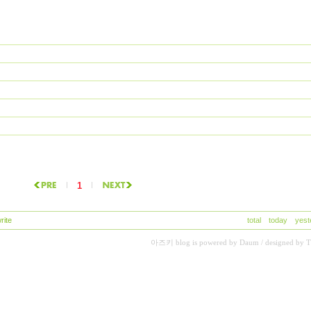
1
rite
total
today
yest
아즈키
blog is powered by
Daum
/ designed by
T