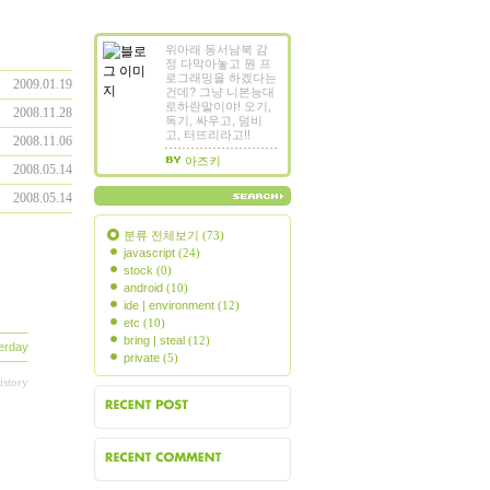
위아래 동서남북 감
정 다막아놓고 뭔 프
로그래밍을 하겠다는
2009.01.19
건데? 그냥 니본능대
로하란말이야! 오기,
2008.11.28
독기, 싸우고, 덤비
고, 터뜨리라고!!
2008.11.06
아즈키
2008.05.14
2008.05.14
분류 전체보기
(73)
javascript
(24)
stock
(0)
android
(10)
ide | environment
(12)
etc
(10)
bring | steal
(12)
erday
private
(5)
istory
근에 올라온 글